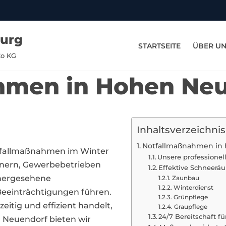
burg
STARTSEITE
ÜBER U
Co KG
hmen in Hohen Ne
Inhaltsverzeichnis
Notfallmaßnahmen in
otfallmaßnahmen im Winter
Unsere professione
ohnern, Gewerbebetrieben
Effektive Schneer
hergesehene
Zaunbau
Winterdienst
Beeinträchtigungen führen.
Grünpflege
zeitig und effizient handelt,
Graupflege
24/7 Bereitschaft fü
 Neuendorf bieten wir