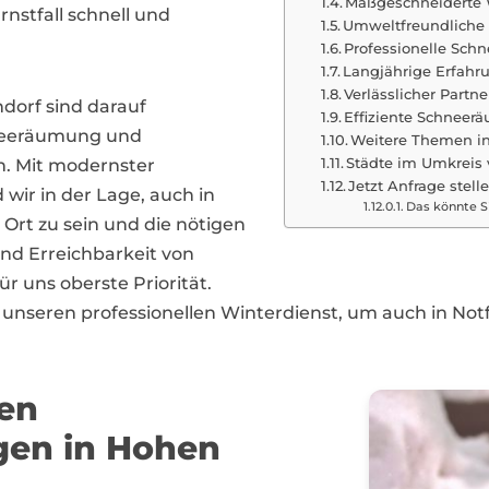
Maßgeschneiderte W
nstfall schnell und
Umweltfreundliche 
Professionelle Sc
Langjährige Erfahr
Verlässlicher Partn
dorf sind darauf
Effiziente Schneer
hneeräumung und
Weitere Themen i
Städte im Umkreis
n. Mit modernster
Jetzt Anfrage stell
wir in der Lage, auch in
Das könnte Si
Ort zu sein und die nötigen
nd Erreichbarkeit von
 uns oberste Priorität.
 unseren professionellen Winterdienst, um auch in Notf
len
gen in Hohen