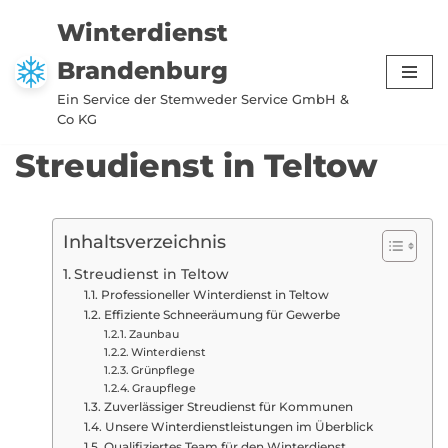
Winterdienst
Zum
Brandenburg
Inhalt
springen
Ein Service der Stemweder Service GmbH &
Co KG
Streudienst in Teltow
Inhaltsverzeichnis
Streudienst in Teltow
Professioneller Winterdienst in Teltow
Effiziente Schneeräumung für Gewerbe
Zaunbau
Winterdienst
Grünpflege
Graupflege
Zuverlässiger Streudienst für Kommunen
Unsere Winterdienstleistungen im Überblick
Qualifiziertes Team für den Winterdienst