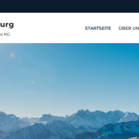
burg
STARTSEITE
ÜBER U
Co KG