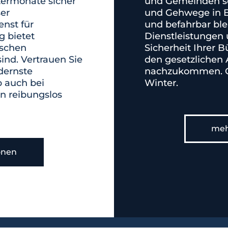
termonate sicher
und Gemeinden so
ser
und Gehwege in B
nst für
und befahrbar bl
 bietet
Dienstleistungen 
ischen
Sicherheit Ihrer 
nd. Vertrauen Sie
den gesetzlichen 
dernste
nachzukommen. G
b auch bei
Winter.
 reibungslos
meh
onen