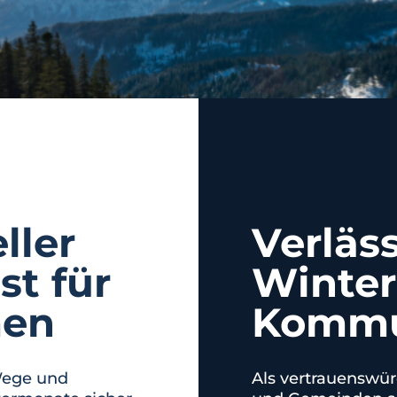
ller
Verläss
st für
Winter
men
Komm
 Wege und
Als vertrauenswür